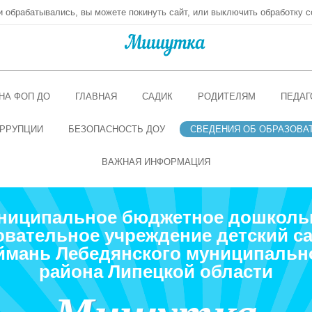
ни обрабатывались, вы можете покинуть сайт, или выключить обработку c
НА ФОП ДО
ГЛАВНАЯ
САДИК
РОДИТЕЛЯМ
ПЕДАГ
РРУПЦИИ
БЕЗОПАСНОСТЬ ДОУ
СВЕДЕНИЯ ОБ ОБРАЗОВА
ВАЖНАЯ ИНФОРМАЦИЯ
ниципальное бюджетное дошколь
овательное учреждение детский са
ймань Лебедянского муниципальн
района Липецкой области