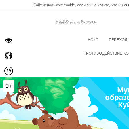
Сайт использует cookie, если вы не хотите, что бы о
МБДОУ д/с с. Куймань
НОКО
ПЕРЕХОД 
ПРОТИВОДЕЙСТВИЕ КО
0+
Му
образ
Ку