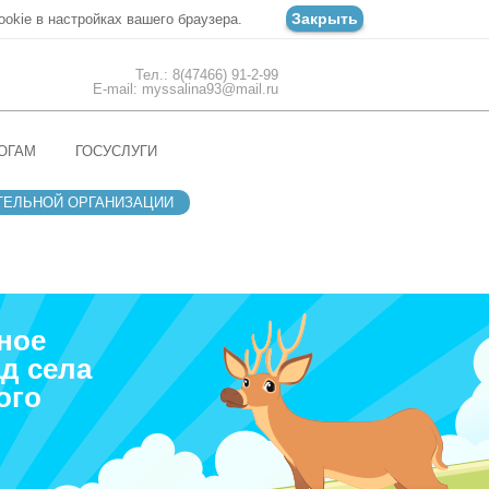
Закрыть
ookie в настройках вашего браузера.
Тел.: 8(47466) 91-2-99
E-mail: myssalina93@mail.ru
ОГАМ
ГОСУСЛУГИ
ТЕЛЬНОЙ ОРГАНИЗАЦИИ
ное
д села
ого