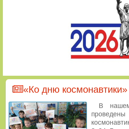
«Ко дню космонавтики»
В наше
проведены
космонавти