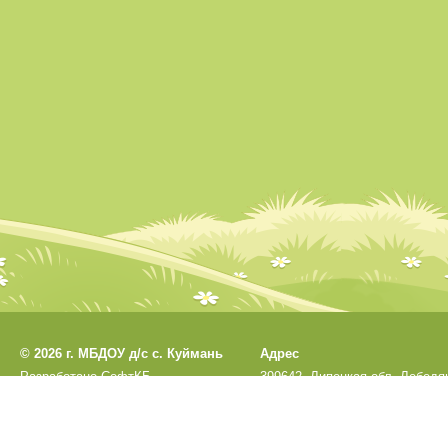
©
2026 г. МБДОУ д/с с. Куймань
Адрес
Разработано
СофтКБ
399642, Липецкая обл, Лебедя
Обновления сайта
р-н, Куймань с, Садовая ул, 1
Данный сайт является официальным са
Остальные сайты учреждения 