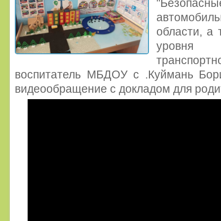
"Безопас
автомобиль
области, а 
уровня д
транспор
воспитатель МБДОУ с .Куймань Бори
видеообращение с докладом для роди