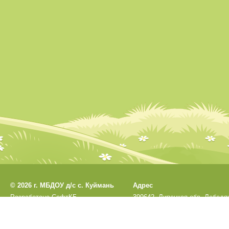
©
2026 г. МБДОУ д/с с. Куймань
Адрес
Разработано
СофтКБ
399642, Липецкая обл, Лебедя
Обновления сайта
р-н, Куймань с, Садовая ул, 1
Данный сайт является официальным са