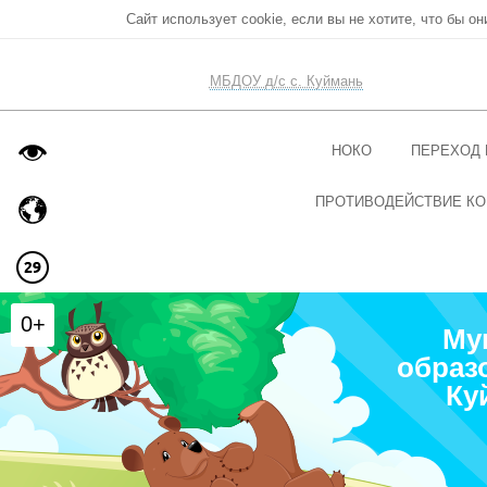
Сайт использует cookie, если вы не хотите, что бы о
МБДОУ д/с с. Куймань
НОКО
ПЕРЕХОД 
ПРОТИВОДЕЙСТВИЕ КО
0+
Му
образ
Ку