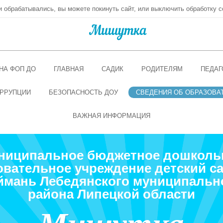
ни обрабатывались, вы можете покинуть сайт, или выключить обработку c
НА ФОП ДО
ГЛАВНАЯ
САДИК
РОДИТЕЛЯМ
ПЕДАГ
РРУПЦИИ
БЕЗОПАСНОСТЬ ДОУ
СВЕДЕНИЯ ОБ ОБРАЗОВА
ВАЖНАЯ ИНФОРМАЦИЯ
ниципальное бюджетное дошколь
овательное учреждение детский са
ймань Лебедянского муниципальн
района Липецкой области