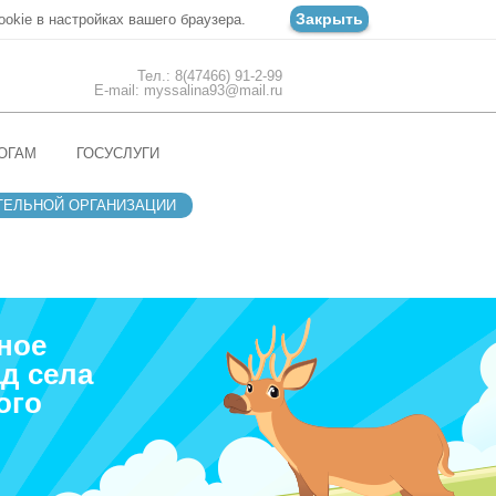
Закрыть
ookie в настройках вашего браузера.
Тел.: 8(47466) 91-2-99
E-mail: myssalina93@mail.ru
ОГАМ
ГОСУСЛУГИ
ТЕЛЬНОЙ ОРГАНИЗАЦИИ
ное
д села
ого