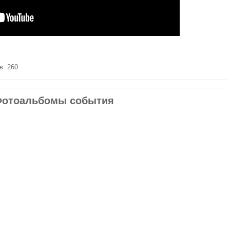
в: 260
отоальбомы события