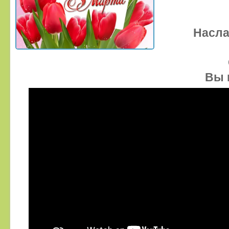
Насла
Вы 