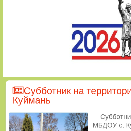
Субботник на территор
Куймань
Суббот
МБДОУ с. К