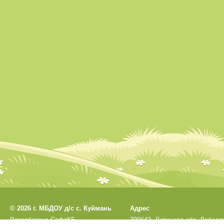
©
2026 г. МБДОУ д/с с. Куймань
Адрес
Разработано
СофтКБ
399642, Липецкая обл, Лебедя