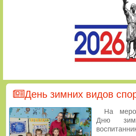
День зимних видов спо
На меро
Дню зим
воспитанн