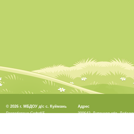
©
2026 г. МБДОУ д/с с. Куймань
Адрес
Разработано
СофтКБ
399642, Липецкая обл, Лебедя
Обновления сайта
р-н, Куймань с, Садовая ул, 1
Данный сайт является официальным са
Остальные сайты учреждения 