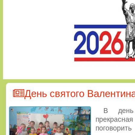
День святого Валентин
В день
прекрас
поговорит