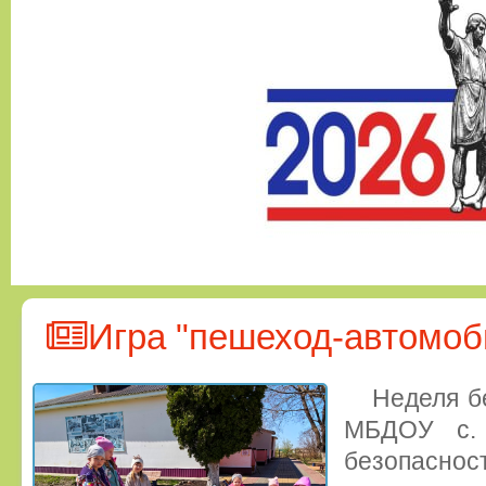
Игра "пешеход-автомоб
Неделя б
МБДОУ с. 
безопасн