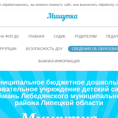
ни обрабатывались, вы можете покинуть сайт, или выключить обработку c
НА ФОП ДО
ГЛАВНАЯ
САДИК
РОДИТЕЛЯМ
ПЕДАГ
РРУПЦИИ
БЕЗОПАСНОСТЬ ДОУ
СВЕДЕНИЯ ОБ ОБРАЗОВА
ВАЖНАЯ ИНФОРМАЦИЯ
ниципальное бюджетное дошколь
овательное учреждение детский са
ймань Лебедянского муниципальн
района Липецкой области