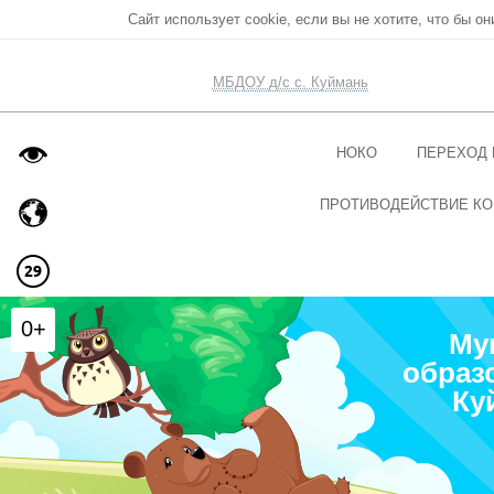
Сайт использует cookie, если вы не хотите, что бы о
МБДОУ д/с с. Куймань
НОКО
ПЕРЕХОД 
ПРОТИВОДЕЙСТВИЕ КО
0+
Му
образ
Ку