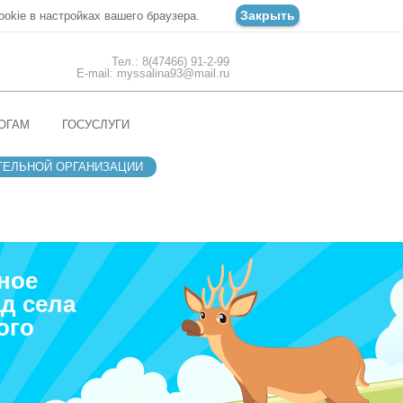
Закрыть
ookie в настройках вашего браузера.
Тел.: 8(47466) 91-2-99
E-mail: myssalina93@mail.ru
ОГАМ
ГОСУСЛУГИ
ТЕЛЬНОЙ ОРГАНИЗАЦИИ
ное
д села
ого